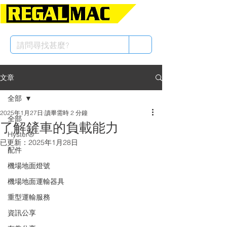
文章
全部
2025年1月27日
讀畢需時 2 分鐘
全部
了解鏟車的負載能力
Hyster®
已更新：
2025年1月28日
配件
機場地面燈號
機場地面運輸器具
重型運輸服務
資訊公享