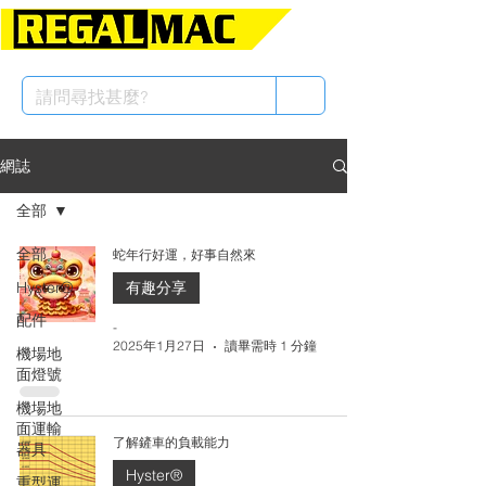
網誌
全部
全部
蛇年行好運，好事自然來
Hyster®
有趣分享
配件
-
2025年1月27日
讀畢需時 1 分鐘
機場地
面燈號
機場地
面運輸
了解鏟車的負載能力
器具
Hyster®
重型運