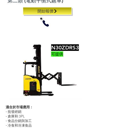
第二類 (電動平衡式鏟車)
開始報價
N30ZDRS3
可提供
適合於市場應用：
‐ 批發經銷
‐ 倉庫和 3PL
‐ 食品分銷與加工
‐ 冷食和冷凍食品