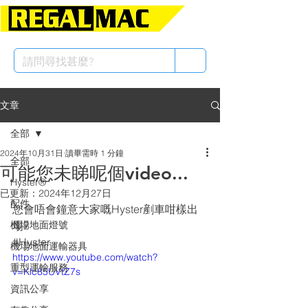
文章
全部
2024年10月31日
讀畢需時 1 分鐘
全部
可能您未睇呢個video...
Hyster®
已更新：
2024年12月27日
配件
您會唔會鐘意大家嘅Hyster剷車咁樣出
機場地面燈號
場?
#Hyster
機場地面運輸器具
https://www.youtube.com/watch?
重型運輸服務
v=Klc85UVtZ7s
資訊公享